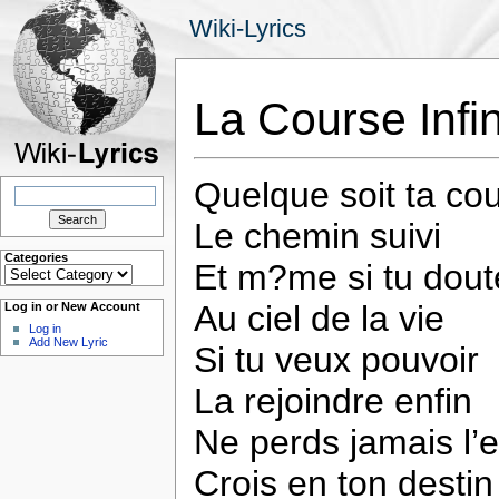
Wiki-Lyrics
La Course Inf
Quelque soit ta co
Search
for:
Le chemin suivi
Categories
Et m?me si tu dout
Categories
Au ciel de la vie
Log in or New Account
Log in
Add New Lyric
Si tu veux pouvoir
La rejoindre enfin
Ne perds jamais l’e
Crois en ton destin