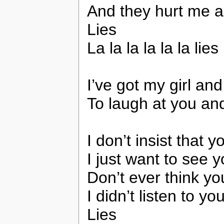
And they hurt me al
Lies
La la la la la la lies
I’ve got my girl an
To laugh at you an
I don’t insist that 
I just want to see 
Don’t ever think 
I didn’t listen to you
Lies