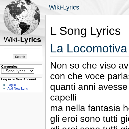
Wiki-Lyrics
L Song Lyrics
La Locomotiva
Search
for:
Non so che viso a
Categories
Categories
con che voce parla
Log in or New Account
quanti anni avesse v
Log in
Add New Lyric
capelli
ma nella fantasia 
gli eroi sono tutti g