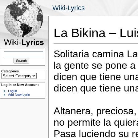
Wiki-Lyrics
La Bikina – Lu
Solitaria camina La
Search
for:
la gente se pone 
Categories
dicen que tiene un
Categories
dicen que tiene una
Log in or New Account
Log in
Add New Lyric
Altanera, preciosa,
no permite la quier
Pasa luciendo su r