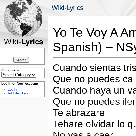
Wiki-Lyrics
Yo Te Voy A Am
Spanish) – NS
Search
for:
Cuando sientas tri
Categories
Categories
Que no puedes ca
Log in or New Account
Cuando haya un va
Log in
Add New Lyric
Que no puedes ile
Te abrazare
Tehare olvidar lo qu
No vas a caer