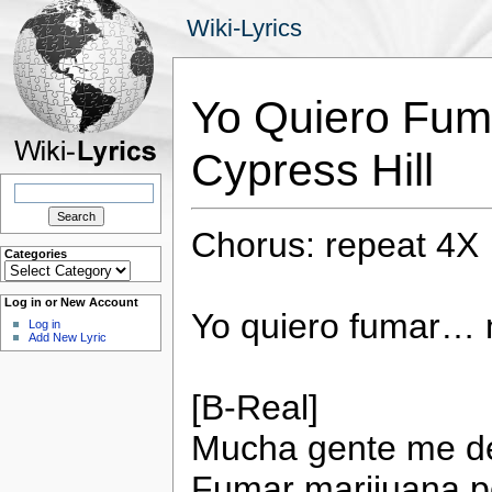
Wiki-Lyrics
Yo Quiero Fum
Cypress Hill
Search
for:
Chorus: repeat 4X
Categories
Categories
Log in or New Account
Yo quiero fumar…
Log in
Add New Lyric
[B-Real]
Mucha gente me de
Fumar marijuana po