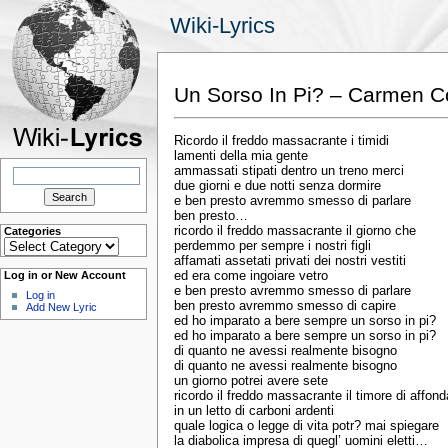
Wiki-Lyrics
Un Sorso In Pi? – Carmen C
Ricordo il freddo massacrante i timidi
lamenti della mia gente
Search
ammassati stipati dentro un treno merci
for:
due giorni e due notti senza dormire
e ben presto avremmo smesso di parlare
ben presto…
ricordo il freddo massacrante il giorno che
Categories
Categories
perdemmo per sempre i nostri figli
affamati assetati privati dei nostri vestiti
ed era come ingoiare vetro
Log in or New Account
e ben presto avremmo smesso di parlare
Log in
ben presto avremmo smesso di capire
Add New Lyric
ed ho imparato a bere sempre un sorso in pi?
ed ho imparato a bere sempre un sorso in pi?
di quanto ne avessi realmente bisogno
di quanto ne avessi realmente bisogno
un giorno potrei avere sete
ricordo il freddo massacrante il timore di affond
in un letto di carboni ardenti
quale logica o legge di vita potr? mai spiegare
la diabolica impresa di quegl’ uomini eletti…