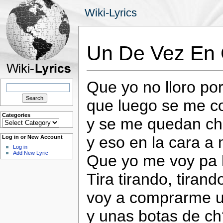
Wiki-Lyrics
Un De Vez En 
Que yo no lloro po
Search
for:
que luego se me co
Categories
y se me quedan ch
Categories
y eso en la cara a
Log in or New Account
Log in
Add New Lyric
Que yo me voy pa la
Tira tirando, tirand
voy a comprarme un
y unas botas de c