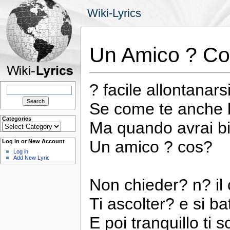
Wiki-Lyrics
Un Amico ? Co
? facile allontanarsi
Search
for:
Se come te anche lu
Categories
Ma quando avrai bi
Categories
Un amico ? cos?
Log in or New Account
Log in
Add New Lyric
Non chieder? n? il
Ti ascolter? e si ba
E poi tranquillo ti s