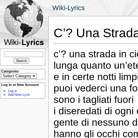
Wiki-Lyrics
C’? Una Strada
c’? una strada in ci
Search
for:
lunga quanto un’et
Categories
e in certe notti lim
Categories
puoi vederci una fo
Log in or New Account
Log in
Add New Lyric
sono i tagliati fuori
i diseredati di ogni
gente di nessuno d
hanno gli occhi co