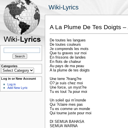
Wiki-Lyrics
A La Plume De Tes Doigts –
De toutes les langues
De toutes couleurs
Search
Je comprends les mots
for:
Que tu graves sur moi
En frissons de landes
En flots de chaleur
Au pays de ma peau
Categories
Categories
A la plume de tes doigts
Une terre ?trang?re
Log in or New Account
O? je suis chez moi
Log in
Une force, un myst?re
Add New Lyric
Tu es tout ?a pour moi
Un soleil qui m’inonde
Qui ?claire mes pas
Tu es comme un monde
Qui tourne juste pour moi
DI SEMUA BAHASA
SEMUA WARNA