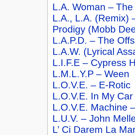
L.A. Woman – The 
L.A., L.A. (Remix)
Prodigy (Mobb De
L.A.P.D. – The Offs
L.A.W. (Lyrical Ass
L.I.F.E – Cypress H
L.M.L.Y.P – Ween
L.O.V.E. – E-Rotic
L.O.V.E. In My Car
L.O.V.E. Machine –
L.U.V. – John Mel
L’ Ci Darem La Ma