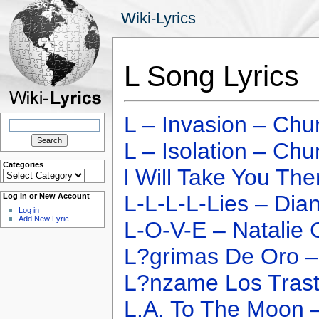
Wiki-Lyrics
L Song Lyrics
L – Invasion – C
Search
for:
L – Isolation – C
Categories
l Will Take You Th
Categories
L-L-L-L-Lies – Dia
Log in or New Account
Log in
Add New Lyric
L-O-V-E – Natalie 
L?grimas De Oro 
L?nzame Los Trast
L.A. To The Moon 