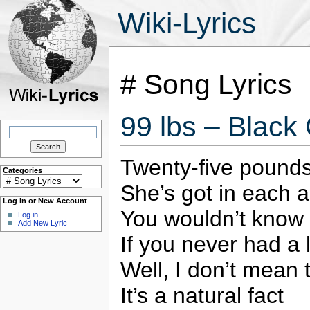
Wiki-Lyrics
# Song Lyrics
99 lbs – Black
Search
for:
Twenty-five pounds
Categories
Categories
She’s got in each a
Log in or New Account
You wouldn’t know w
Log in
Add New Lyric
If you never had a l
Well, I don’t mean t
It’s a natural fact