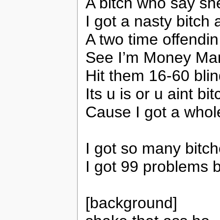
A bitch who say sh
I got a nasty bitch 
A two time offendin
See I’m Money Mark
Hit them 16-60 blin
Its u is or u aint b
Cause I got a whol
I got so many bitch
I got 99 problems b
[background]