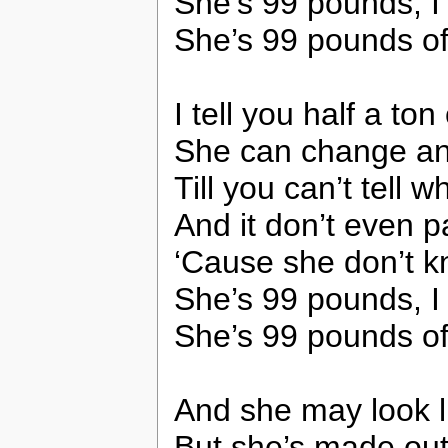
She’s 99 pounds, I
She’s 99 pounds of
I tell you half a to
She can change an
Till you can’t tell 
And it don’t even pa
‘Cause she don’t k
She’s 99 pounds, I
She’s 99 pounds of
And she may look l
But she’s made ou