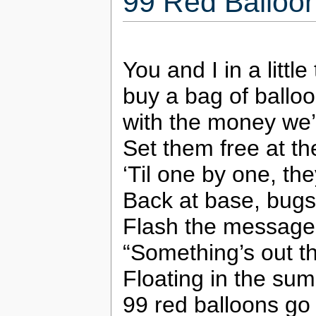
99 Red Balloo
You and I in a littl
buy a bag of ballo
with the money we’
Set them free at t
‘Til one by one, t
Back at base, bugs
Flash the message
“Something’s out t
Floating in the su
99 red balloons go 