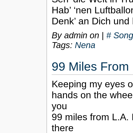
Hab’ ‘nen Luftball
Denk’ an Dich und l
By admin on
|
# Song
Tags:
Nena
99 Miles From L
Keeping my eyes on
hands on the wheel
you
99 miles from L.A. 
there