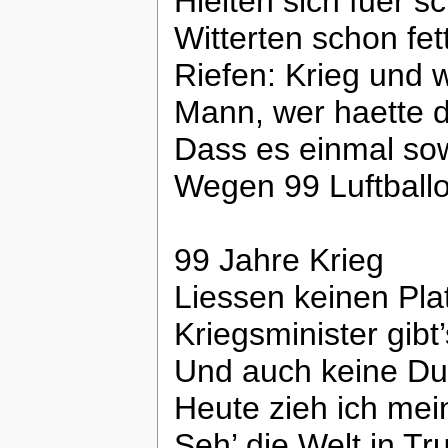
Hielten sich fuer s
Witterten schon fet
Riefen: Krieg und 
Mann, wer haette 
Dass es einmal so
Wegen 99 Luftball
99 Jahre Krieg
Liessen keinen Pla
Kriegsminister gibt
Und auch keine Du
Heute zieh ich me
Seh’ die Welt in T