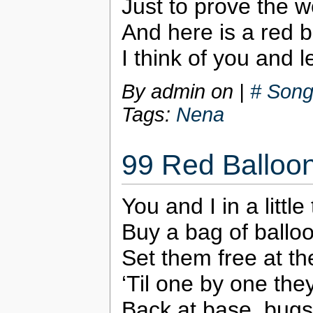
Just to prove the 
And here is a red b
I think of you and le
By admin on
|
# Song
Tags:
Nena
99 Red Balloon
You and I in a littl
Buy a bag of ballo
Set them free at t
‘Til one by one th
Back at base, bugs