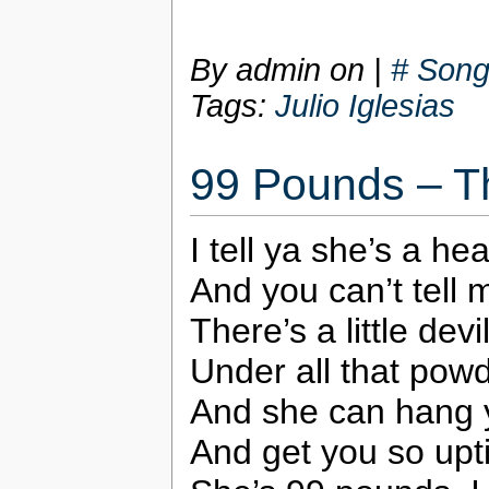
By admin on
|
# Song
Tags:
Julio Iglesias
99 Pounds – 
I tell ya she’s a he
And you can’t tell 
There’s a little devi
Under all that pow
And she can hang 
And get you so upt